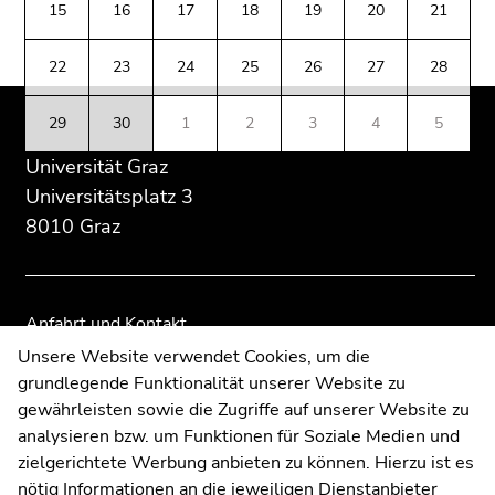
(Zugriffstaste
15
16
17
18
19
20
21
Übersicht
Übersicht
5)
der
der
Zu
22
23
24
25
26
27
28
Seitenbereiche
Seitenbereiche
den
Seiteneinstellungen
29
30
1
2
3
4
5
(Benutzer/Sprache)
Universität Graz
(Zugriffstaste
8)
Universitätsplatz 3
Zur
8010 Graz
Suche
(Zugriffstaste
9)
Anfahrt und Kontakt
Ende
Kommunikation und Öffentlichkeitsarbeit
Unsere Website verwendet Cookies, um die
dieses
grundlegende Funktionalität unserer Website zu
Moodle
Seitenbereichs.
gewährleisten sowie die Zugriffe auf unserer Website zu
UNIGRAZonline
Zur
analysieren bzw. um Funktionen für Soziale Medien und
Impressum
Übersicht
zielgerichtete Werbung anbieten zu können. Hierzu ist es
Datenschutzerklärung
der
nötig Informationen an die jeweiligen Dienstanbieter