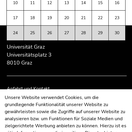
(Zugriffstaste
10
11
12
13
14
15
16
Übersicht
Übersicht
5)
der
der
Zu
17
18
19
20
21
22
23
Seitenbereiche
Seitenbereiche
den
Seiteneinstellungen
24
25
26
27
28
29
30
(Benutzer/Sprache)
(Zugriffstaste
Universität Graz
8)
Universitätsplatz 3
Zur
8010 Graz
Suche
(Zugriffstaste
9)
Anfahrt und Kontakt
Ende
Kommunikation und Öffentlichkeitsarbeit
Unsere Website verwendet Cookies, um die
dieses
grundlegende Funktionalität unserer Website zu
Moodle
Seitenbereichs.
gewährleisten sowie die Zugriffe auf unserer Website zu
Zur
UNIGRAZonline
analysieren bzw. um Funktionen für Soziale Medien und
Übersicht
Impressum
zielgerichtete Werbung anbieten zu können. Hierzu ist es
der
Datenschutzerklärung