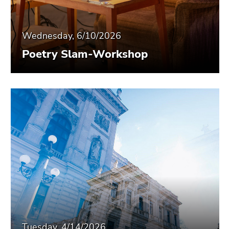
End
of
this
Wednesday, 6/10/2026
page
section.
Poetry Slam-Workshop
Go
to
overview
of
page
sections
Tuesday, 4/14/2026