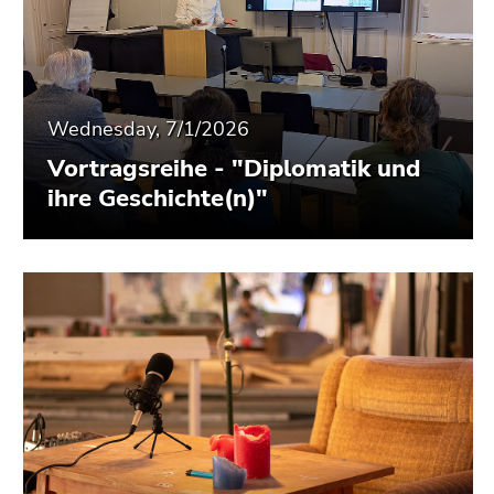
Go
to
additional
information
(Accesskey
Wednesday, 7/1/2026
5)
Vortragsreihe - "Diplomatik und
Go
to
ihre Geschichte(n)"
page
settings
(user/language)
(Accesskey
8)
Go
to
search
(Accesskey
9)