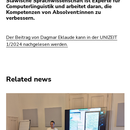
Slawische Sprachwissenschaft ist Experte für
link.
page
Computerlinguistik und arbeitet daran, die
Kompetenzen von Absolvent:innen zu
sections
Begin
Go
verbessern.
of
to
page
contents
section:
(Accesskey
Der Beitrag von Dagmar Eklaude kann in der UNIZEIT
Page
1)
1/2024 nachgelesen werden.
sections:
Go
to
position
marker
(Accesskey
Related news
2)
Go
to
main
navigation
(Accesskey
3)