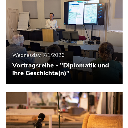
End
of
this
page
section.
Go
to
overview
Wednesday, 7/1/2026
of
page
Vortragsreihe - "Diplomatik und
sections
ihre Geschichte(n)"