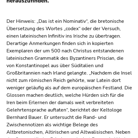
herauszufinden.
link.
page
sections
Begin
Go
Der Hinweis: „Das ist ein Nominativ“, die bretonische
of
to
Übersetzung des Wortes „codex“ oder der Versuch,
page
contents
einen lateinischen Infinitiv ins Irische zu übertragen.
section:
(Accesskey
Derartige Anmerkungen finden sich in kopierten
Page
1)
Exemplaren der um 500 nach Christus entstandenen
sections:
Go
lateinischen Grammatik des Byzantiners Priscian, die
to
von Konstantinopel aus über Süditalien und
position
Großbritannien nach Irland gelangte. „Nachdem die Insel
marker
nicht zum römischen Reich gehörte, war Latein dort
(Accesskey
weniger geläufig als auf dem europäischen Festland. Die
2)
Glossen machen deutlich, welche Hürden sich für die
Go
Iren beim Erlernen der damals weit verbreiteten
to
Gelehrtensprache auftaten“, berichtet der Keltologe
main
Bernhard Bauer. Er untersucht die Rand- und
navigation
Zwischennotizen als wichtige Belege des
(Accesskey
Altbretonischen, Altirischen und Altwalisischen. Neben
3)