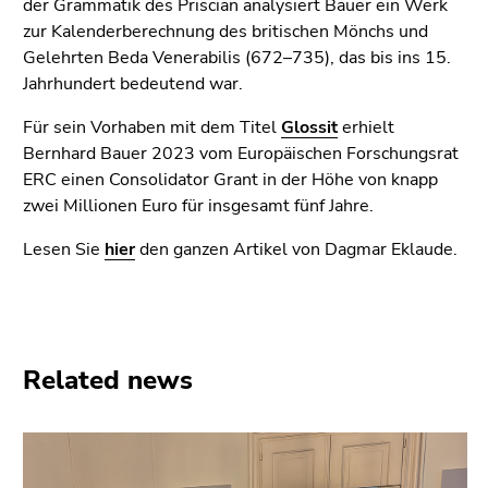
der Grammatik des Priscian analysiert Bauer ein Werk
Go
zur Kalenderberechnung des britischen Mönchs und
to
Gelehrten Beda Venerabilis (672–735), das bis ins 15.
additional
Jahrhundert bedeutend war.
information
(Accesskey
Für sein Vorhaben mit dem Titel
Glossit
erhielt
5)
Bernhard Bauer 2023 vom Europäischen Forschungsrat
Go
ERC einen Consolidator Grant in der Höhe von knapp
to
zwei Millionen Euro für insgesamt fünf Jahre.
page
settings
Lesen Sie
hier
den ganzen Artikel von Dagmar Eklaude.
(user/language)
(Accesskey
8)
Go
to
Related news
search
(Accesskey
9)