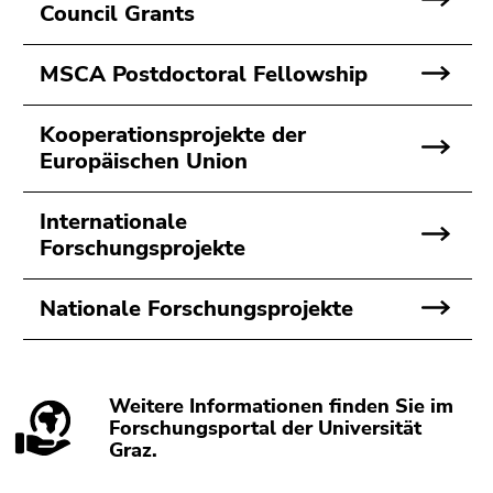
bestätigen
Council Grants
Sie diesen
Link.
MSCA Postdoctoral Fellowship
Beginn
Zum
des
Inhalt
Kooperationsprojekte der
Seitenbereichs:
(Zugriffstaste
Europäischen Union
Seitenbereiche:
1)
Zur
Internationale
Positionsanzeige
Forschungsprojekte
(Zugriffstaste
2)
Nationale Forschungsprojekte
Zur
Hauptnavigation
(Zugriffstaste
3)
Weitere Informationen finden Sie im
Zur
Forschungsportal der Universität
Unternavigation
Graz.
(Zugriffstaste