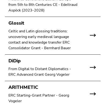
bestätigen
from 5th to 8th Centuries CE - Edeltraud
Sie diesen
Aspöck (2023-2028)
Link.
Beginn
Zum
Glossit
des
Inhalt
Celtic and Latin glossing traditions:
Seitenbereichs:
(Zugriffstaste
uncovering early medieval language
Seitenbereiche:
1)
contact and knowledge transfer ERC
Zur
Consolidator Grant - Bernhard Bauer
Positionsanzeige
(Zugriffstaste
DiDip
2)
Zur
From Digital to Distant Diplomatics -
Hauptnavigation
ERC Advanced Grant Georg Vogeler
(Zugriffstaste
3)
ARITHMETIC
Zur
Unternavigation
ERC Starting-Grant Partner - Georg
(Zugriffstaste
Vogeler