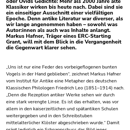
oder Ovids Gedichte: Mehr als 2000 Jahre alte
(Zugriffstaste
Klassiker wirken bis heute nach. Dabei sind sie
5)
ein einseitiger Ausschnitt einer vielfältigen
Zu
Epoche. Denn antike Literatur war diverser, als
den
wir lange angenommen haben – sowohl was
Seiteneinstellungen
Autor:innen als auch was Inhalte anlangt.
Markus Hafner, Träger eines ERC-Starting
(Benutzer/Sprache)
Grant, will mit dem Blick in die Vergangenheit
(Zugriffstaste
die Gegenwart klarer sehen.
8)
Zur
Suche
„Uns ist nur eine Feder des vorbeigeflogenen bunten
(Zugriffstaste
Vogels in der Hand geblieben“, zeichnet Markus Hafner
9)
vom Institut für Antike eine Metapher des deutschen
Klassischen Philologen Friedrich Leo (1851–1914) nach.
Ende
„Denn die Rezeption antiker Werke sehen wir durch
dieses
eine stark verengte Linse. Es ist das erhalten, was vor
Seitenbereichs.
allem in den kaiserzeitlichen und spätantiken Schulen
Zur
weitergegeben und in den Schreibstuben
Übersicht
mittelalterlicher Klöster abgeschrieben wurde.“ Damit
der
prägt lediglich ein Schnappschuss das Bild jenes