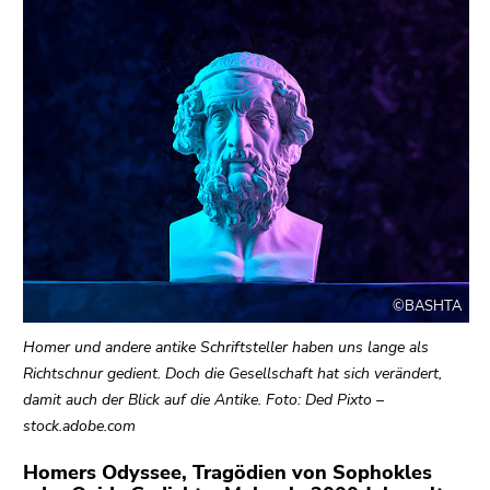
bestätigen
Sie diesen
Link.
Beginn
Zum
des
Inhalt
Seitenbereichs:
(Zugriffstaste
Seitenbereiche:
1)
Zur
Positionsanzeige
(Zugriffstaste
2)
©BASHTA
Zur
Hauptnavigation
Homer und andere antike Schriftsteller haben uns lange als
(Zugriffstaste
Richtschnur gedient. Doch die Gesellschaft hat sich verändert,
3)
damit auch der Blick auf die Antike. Foto: Ded Pixto –
Zu
stock.adobe.com
den
Zusatzinformationen
Homers Odyssee, Tragödien von Sophokles