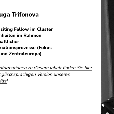
ga Trifonova
isiting Fellow im Cluster
chheiten im Rahmen
aftlicher
mationsprozesse (Fokus
und Zentraleuropa)
formationen zu diesem Inhalt finden Sie hier
nglischsprachigen Version unseres
tts!