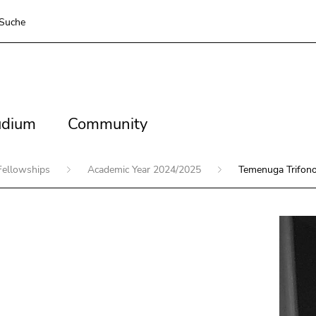
Suche
dium
Community
udium
Community
 Fellowships
Academic Year 2024/2025
Temenuga Trifon