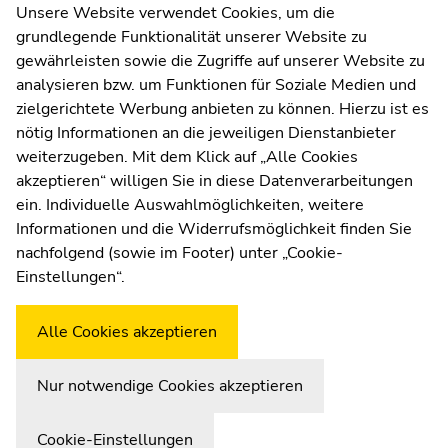
Seitenbereichs.
Kommunikation und Öffentlichkeitsarbeit
Unsere Website verwendet Cookies, um die
Zur
grundlegende Funktionalität unserer Website zu
Moodle
Übersicht
gewährleisten sowie die Zugriffe auf unserer Website zu
UNIGRAZonline
der
analysieren bzw. um Funktionen für Soziale Medien und
Impressum
Seitenbereiche
zielgerichtete Werbung anbieten zu können. Hierzu ist es
Datenschutzerklärung
nötig Informationen an die jeweiligen Dienstanbieter
Cookie-Einstellungen
weiterzugeben. Mit dem Klick auf „Alle Cookies
Barrierefreiheitserklärung
akzeptieren“ willigen Sie in diese Datenverarbeitungen
ein. Individuelle Auswahlmöglichkeiten, weitere
Informationen und die Widerrufsmöglichkeit finden Sie
nachfolgend (sowie im Footer) unter „Cookie-
Wetterstation
Uni Graz
Einstellungen“.
Alle Cookies akzeptieren
Nur notwendige Cookies akzeptieren
Cookie-Einstellungen