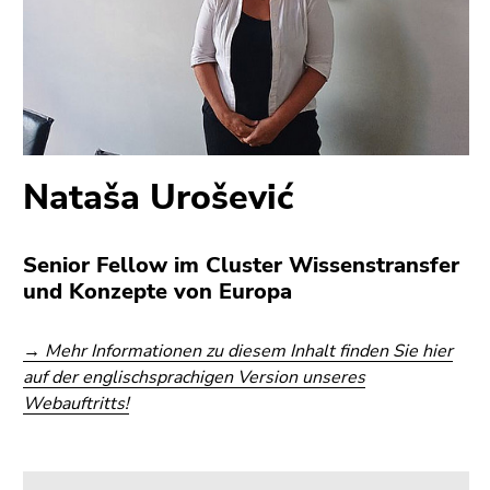
bestätigen
Sie diesen
Link.
Beginn
Zum
des
Inhalt
Seitenbereichs:
(Zugriffstaste
Seitenbereiche:
1)
Nataša Urošević
Zur
Positionsanzeige
(Zugriffstaste
Senior Fellow im Cluster Wissenstransfer
2)
und Konzepte von Europa
Zur
Hauptnavigation
→ Mehr Informationen zu diesem Inhalt finden Sie hier
(Zugriffstaste
auf der englischsprachigen Version unseres
3)
Webauftritts!
Zur
Unternavigation
(Zugriffstaste