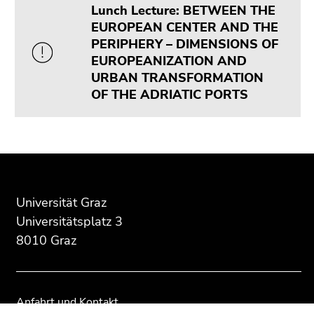
4)
Lunch Lecture: BETWEEN THE
Zu
EUROPEAN CENTER AND THE
den
PERIPHERY – DIMENSIONS OF
Zusatzinformationen
EUROPEANIZATION AND
(Zugriffstaste
URBAN TRANSFORMATION
5)
OF THE ADRIATIC PORTS
Zu
den
Seiteneinstellungen
(Benutzer/Sprache)
Beginn
Ende
Ende
(Zugriffstaste
des
dieses
dieses
8)
Seitenbereichs:
Seitenbereichs.
Seitenbereichs.
Universität Graz
Zur
Zusatzinformationen:
Zur
Zur
Universitätsplatz 3
Suche
Übersicht
Übersicht
8010 Graz
(Zugriffstaste
der
der
9)
Seitenbereiche
Seitenbereiche
Ende
dieses
Anfahrt und Kontakt