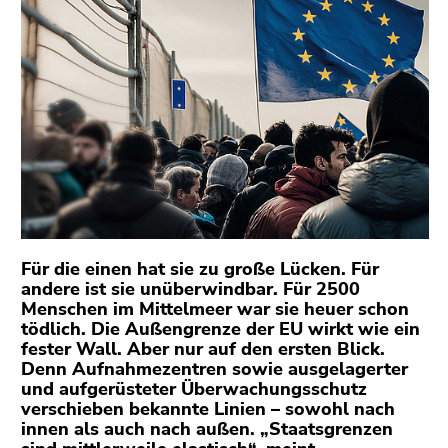
bestätigen
Sie diesen
Link.
Beginn
Zum
des
Inhalt
Seitenbereichs:
(Zugriffstaste
Seitenbereiche:
1)
Zur
Positionsanzeige
(Zugriffstaste
2)
Für die einen hat sie zu große Lücken. Für
Zur
andere ist sie unüberwindbar. Für 2500
Menschen im Mittelmeer war sie heuer schon
Hauptnavigation
tödlich. Die Außengrenze der EU wirkt wie ein
(Zugriffstaste
fester Wall. Aber nur auf den ersten Blick.
3)
Denn Aufnahmezentren sowie ausgelagerter
Zu
und aufgerüsteter Überwachungsschutz
den
verschieben bekannte Linien – sowohl nach
innen als auch nach außen. „Staatsgrenzen
Zusatzinformationen