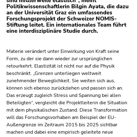
sind mittlerweile elastisch“, meint
(Zugriffstaste
Politikwissenschaftlerin Bilgin Ayata, die dazu
5)
an der Universität Graz ein umfassendes
Zu
Forschungsprojekt der Schweizer NOMIS-
den
Stiftung leitet. Ein internationales Team führt
eine interdisziplinäre Studie durch.
Seiteneinstellungen
(Benutzer/Sprache)
(Zugriffstaste
Materie verändert unter Einwirkung von Kraft seine
8)
Form, zu der sie dann wieder zur ursprünglichen
Zur
retourkehrt. Elastizität ist nicht nur auf die Physik
Suche
beschränkt. „Grenzen unterliegen weltweit
(Zugriffstaste
zunehmender Beweglichkeit. Sie weiten sich aus,
9)
können sich ebenso zurückziehen und passen sich an.
Ende
Das erzeugt zugleich Stress und Spannung bei allen
dieses
Beteiligten“, vergleicht die Projektleiterin die Situation
Seitenbereichs.
mit dem physikalischen Zustand. Diese Transformation
Zur
will das Forschungsvorhaben am Beispiel der EU-
Übersicht
Außengrenze im Zeitraum 2015 bis 2025 sichtbar
der
machen und dabei eine empirisch geleitete neue