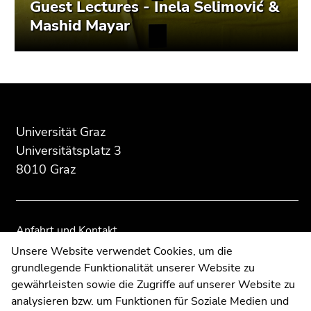
Guest Lectures - Inela Selimović &
Mashid Mayar
Beginn
Ende
Ende
des
dieses
dieses
Seitenbereichs:
Seitenbereichs.
Seitenbereichs.
Universität Graz
Zusatzinformationen:
Zur
Zur
Universitätsplatz 3
Übersicht
Übersicht
8010 Graz
der
der
Seitenbereiche
Seitenbereiche
Anfahrt und Kontakt
Kommunikation und Öffentlichkeitsarbeit
Unsere Website verwendet Cookies, um die
grundlegende Funktionalität unserer Website zu
Moodle
gewährleisten sowie die Zugriffe auf unserer Website zu
UNIGRAZonline
analysieren bzw. um Funktionen für Soziale Medien und
Impressum