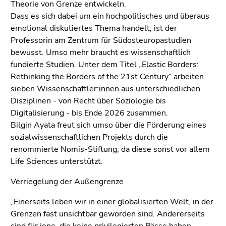
Seitenbereiche
Theorie von Grenze entwickeln.
Dass es sich dabei um ein hochpolitisches und überaus
emotional diskutiertes Thema handelt, ist der
Professorin am Zentrum für Südosteuropastudien
bewusst. Umso mehr braucht es wissenschaftlich
fundierte Studien. Unter dem Titel „Elastic Borders:
Rethinking the Borders of the 21st Century“ arbeiten
sieben Wissenschaftler:innen aus unterschiedlichen
Disziplinen - von Recht über Soziologie bis
Digitalisierung - bis Ende 2026 zusammen.
Bilgin Ayata freut sich umso über die Förderung eines
sozialwissenschaftlichen Projekts durch die
renommierte Nomis-Stiftung, da diese sonst vor allem
Life Sciences unterstützt.
Verriegelung der Außengrenze
„Einerseits leben wir in einer globalisierten Welt, in der
Grenzen fast unsichtbar geworden sind. Andererseits
sind für jene, die keine privilegierten Pässe haben,