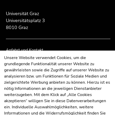
Beginn
Ende
Ende
des
dieses
dieses
Seitenbereichs:
Seitenbereichs.
Seitenbereichs.
Universität Graz
Zusatzinformationen:
Zur
Zur
Universitätsplatz 3
Übersicht
Übersicht
8010 Graz
der
der
Seitenbereiche
Seitenbereiche
Anfahrt und Kontakt
Kommunikation und Öffentlichkeitsarbeit
Unsere Website verwendet Cookies, um die
grundlegende Funktionalität unserer Website zu
Moodle
gewährleisten sowie die Zugriffe auf unserer Website zu
UNIGRAZonline
analysieren bzw. um Funktionen für Soziale Medien und
Impressum
zielgerichtete Werbung anbieten zu können. Hierzu ist es
Datenschutzerklärung
nötig Informationen an die jeweiligen Dienstanbieter
Cookie-Einstellungen
weiterzugeben. Mit dem Klick auf „Alle Cookies
Barrierefreiheitserklärung
akzeptieren“ willigen Sie in diese Datenverarbeitungen
ein. Individuelle Auswahlmöglichkeiten, weitere
Informationen und die Widerrufsmöglichkeit finden Sie