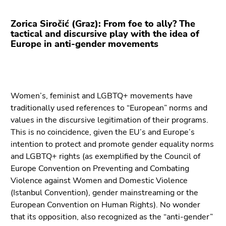
bestätigen
Sie diesen
Zorica Siročić (Graz): From foe to ally? The
Link.
tactical and discursive play with the idea of
Europe in anti-gender movements
Beginn
Zum
des
Inhalt
Seitenbereichs:
(Zugriffstaste
Seitenbereiche:
1)
Women’s, feminist and LGBTQ+ movements have
Zur
traditionally used references to “European” norms and
Positionsanzeige
values in the discursive legitimation of their programs.
(Zugriffstaste
This is no coincidence, given the EU’s and Europe’s
2)
intention to protect and promote gender equality norms
Zur
and LGBTQ+ rights (as exemplified by the Council of
Hauptnavigation
Europe Convention on Preventing and Combating
(Zugriffstaste
Violence against Women and Domestic Violence
3)
(Istanbul Convention), gender mainstreaming or the
Zu
European Convention on Human Rights). No wonder
den
that its opposition, also recognized as the “anti-gender”
Zusatzinformationen