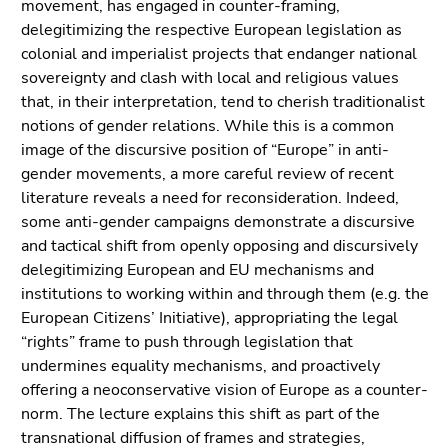
movement, has engaged in counter-framing,
(Zugriffstaste
delegitimizing the respective European legislation as
5)
colonial and imperialist projects that endanger national
Zu
sovereignty and clash with local and religious values
den
that, in their interpretation, tend to cherish traditionalist
Seiteneinstellungen
notions of gender relations. While this is a common
(Benutzer/Sprache)
image of the discursive position of “Europe” in anti-
(Zugriffstaste
gender movements, a more careful review of recent
8)
literature reveals a need for reconsideration. Indeed,
Zur
some anti-gender campaigns demonstrate a discursive
Suche
and tactical shift from openly opposing and discursively
(Zugriffstaste
delegitimizing European and EU mechanisms and
9)
institutions to working within and through them (e.g. the
Ende
European Citizens’ Initiative), appropriating the legal
dieses
“rights” frame to push through legislation that
Seitenbereichs.
undermines equality mechanisms, and proactively
Zur
offering a neoconservative vision of Europe as a counter-
Übersicht
norm. The lecture explains this shift as part of the
der
transnational diffusion of frames and strategies,